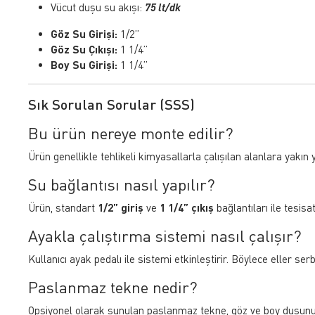
Vücut duşu su akışı:
75 lt/dk
Göz Su Girişi:
1/2”
Göz Su Çıkışı:
1 1/4”
Boy Su Girişi:
1 1/4”
Sık Sorulan Sorular (SSS)
Bu ürün nereye monte edilir?
Ürün genellikle tehlikeli kimyasallarla çalışılan alanlara yakın y
Su bağlantısı nasıl yapılır?
Ürün, standart
1/2” giriş
ve
1 1/4” çıkış
bağlantıları ile tesisa
Ayakla çalıştırma sistemi nasıl çalışır?
Kullanıcı ayak pedalı ile sistemi etkinleştirir. Böylece eller ser
Paslanmaz tekne nedir?
Opsiyonel olarak sunulan paslanmaz tekne, göz ve boy duşunun 