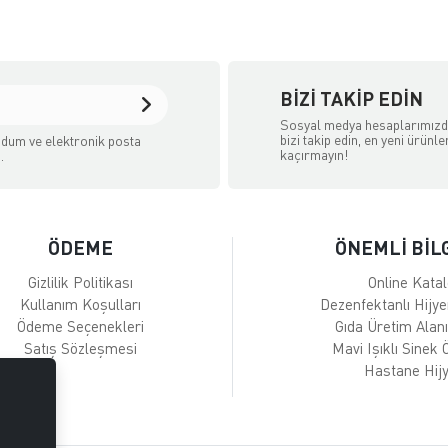
BIZI TAKIP EDIN
Sosyal medya hesaplarımız
bizi takip edin, en yeni ürünle
dum ve elektronik posta
kaçırmayın!
.
ÖDEME
ÖNEMLİ BİL
Gizlilik Politikası
Online Kata
Kullanım Koşulları
Dezenfektanlı Hijy
Ödeme Seçenekleri
Gıda Üretim Alanı
Satış Sözleşmesi
Mavi Işıklı Sinek
Hastane Hijy