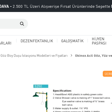
DAVA -
2.500 TL Üzeri Alışverişe Fırsat Ürünlerinde Sepette
HİJYEN
DEZENFEKTANLIK
GALOŞMATİK
ARLARI
PASPASI
 Göz Boy Duşu İstasyonu Modelleri ve Fiyatları
Okinox Acil Göz, Yüz v
ÜCRE