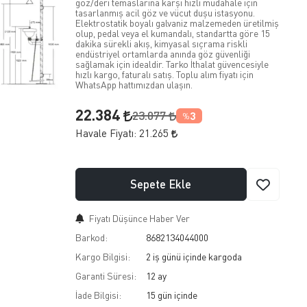
göz/deri temaslarına karşı hızlı müdahale için
tasarlanmış acil göz ve vücut duşu istasyonu.
Elektrostatik boyalı galvaniz malzemeden üretilmiş
olup, pedal veya el kumandalı, standartta göre 15
dakika sürekli akış, kimyasal sıçrama riskli
endüstriyel ortamlarda anında göz güvenliği
sağlamak için idealdir. Tarko İthalat güvencesiyle
hızlı kargo, faturalı satış. Toplu alım fiyatı için
WhatsApp hattımızdan ulaşın.
22.384
23.077
3
%
Havale Fiyatı:
21.265
Sepete Ekle
Fiyatı Düşünce Haber Ver
Barkod:
8682134044000
Kargo Bilgisi:
2 iş günü içinde kargoda
Garanti Süresi:
12 ay
İade Bilgisi: