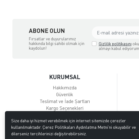
ABONE OLUN
Fırsatlar ve duyurularımız
hakkında bilgi sahibi olmak için
Gizlilik politikasını
oku
kaydolun!
almayı kabul ediyorum
KURUMSAL
Hakkımızda
Güvenlik
Teslimat ve İade Şartları
Kargo Seçenekleri
Size daha iyi hizmet verebilmek için internet sitemizde çerezler
kullanılmaktadır. Çerez Politikaları Aydınlatma Metni’ni okuyabilir ve
dilerseniz tercihlerinizi değiştirebilirsiniz.