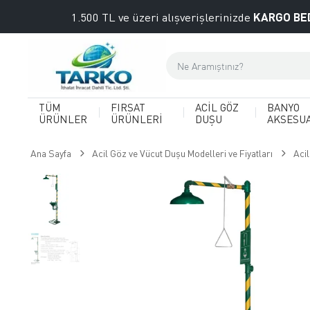
KARGO BE
1.500 TL ve üzeri alışverişlerinizde
TÜM
FIRSAT
ACİL GÖZ
BANYO
ÜRÜNLER
ÜRÜNLERİ
DUŞU
AKSESU
Ana Sayfa
Acil Göz ve Vücut Duşu Modelleri ve Fiyatları
Acil