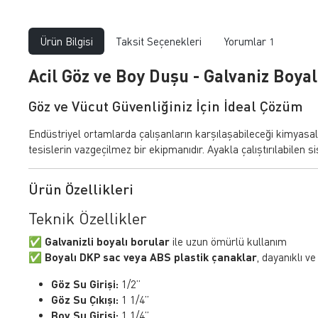
Ürün Bilgisi
Taksit Seçenekleri
Yorumlar
1
Acil Göz ve Boy Duşu - Galvaniz Boy
Göz ve Vücut Güvenliğiniz İçin İdeal Çözüm
Endüstriyel ortamlarda çalışanların karşılaşabileceği kimyasa
tesislerin vazgeçilmez bir ekipmanıdır. Ayakla çalıştırılabilen s
Ürün Özellikleri
Teknik Özellikler
✅
Galvanizli boyalı borular
ile uzun ömürlü kullanım
✅
Boyalı DKP sac veya ABS plastik çanaklar
, dayanıklı v
Göz Su Girişi:
1/2”
Göz Su Çıkışı:
1 1/4”
Boy Su Girişi:
1 1/4”