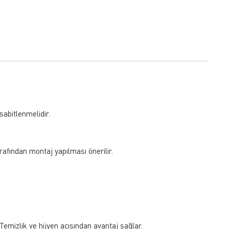
sabitlenmelidir.
arafından montaj yapılması önerilir.
emizlik ve hijyen açısından avantaj sağlar.