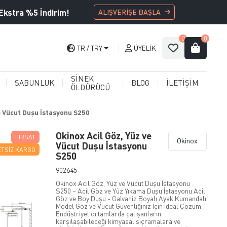
Ekstra %5 İndirim!
ALIŞVERİŞE BAŞLA
0
0
TR
TRY
ÜYELIK
SİNEK
SABUNLUK
BLOG
İLETİŞİM
ÖLDÜRÜCÜ
e Vücut Duşu İstasyonu S250
Okinox Acil Göz, Yüz ve
FIRSAT
Okinox
Vücut Duşu İstasyonu
TSIZ KARGO
S250
902645
Okinox Acil Göz, Yüz ve Vücut Duşu İstasyonu
S250 – Acil Göz ve Yüz Yıkama Duşu İstasyonu Acil
Göz ve Boy Duşu - Galvaniz Boyalı Ayak Kumandalı
Model Göz ve Vücut Güvenliğiniz İçin İdeal Çözüm
Endüstriyel ortamlarda çalışanların
karşılaşabileceği kimyasal sıçramalara ve