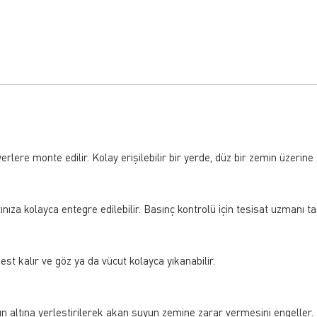
erlere monte edilir. Kolay erişilebilir bir yerde, düz bir zemin üzerine 
tınıza kolayca entegre edilebilir. Basınç kontrolü için tesisat uzmanı t
best kalır ve göz ya da vücut kolayca yıkanabilir.
altına yerleştirilerek akan suyun zemine zarar vermesini engeller. T