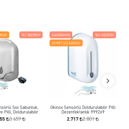
ARGO
%3
İNDIRIM
KAMPANYA
%3
İNDIRIM
Ü
ÜCRETSIZ KARGO
FAVORILERE EKLE
FAVORILERE EKLE
SEPETE EKLE
SEPETE EKLE
sörlü Sıvı Sabunluk,
Okinox Sensörlü Doldurulabilir Pilli
Foto
ve Pilli, Doldurulabilir
Dezenfektanlık 999269
355
2.717
3.459
2.801