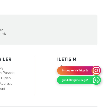
dan
rimizi
GİLER
İLETİŞİM
log
İletişim
Instagram'da Takip Et
en Paspası
 Hijyeni
Şimdi İletişime Geçin!
 Öldürücü
eni