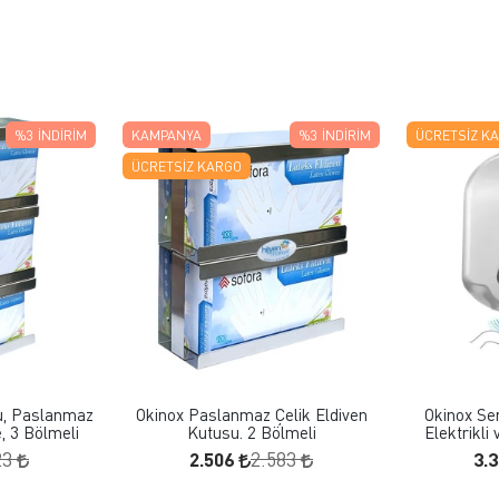
%3
İNDIRIM
KAMPANYA
%3
İNDIRIM
ÜCRETSIZ K
ÜCRETSIZ KARGO
 EKLE
FAVORILERE EKLE
KLE
SEPETE EKLE
u, Paslanmaz
Okinox Paslanmaz Çelik Eldiven
Okinox Sen
, 3 Bölmeli
Kutusu. 2 Bölmeli
Elektrikli 
2.506
3.
23
2.583