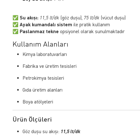
✅
Su akışı:
11,5 lt/dk
(göz duşu),
75 lt/dk
(vücut duşu)
✅
Ayak kumandalı sistem
ile pratik kullanım
✅
Paslanmaz tekne
opsiyonel olarak sunulmaktadır
Kullanım Alanları
Kimya laboratuvarları
Fabrika ve üretim tesisleri
Petrokimya tesisleri
Gıda üretim alanları
Boya atölyeleri
Ürün Ölçüleri
Göz duşu su akışı:
11,5 lt/dk