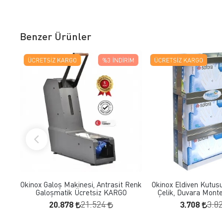
Benzer Ürünler
ÜCRETSIZ KARGO
%3
İNDIRIM
ÜCRETSIZ KARGO
FAVORILERE EKLE
FAVORILERE
SEPETE EKLE
SEPETE E
Okinox Galoş Makinesi, Antrasi̇t Renk
Okinox Eldiven Kutus
Galoşmatik Ücretsi̇z KARGO
Çelik, Duvara Monte
20.878
3.708
21.524
3.8