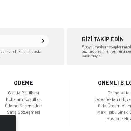
BIZI TAKIP EDIN
Sosyal medya hesaplarımız
bizi takip edin, en yeni ürünle
dum ve elektronik posta
kaçırmayın!
.
ÖDEME
ÖNEMLİ BİL
Gizlilik Politikası
Online Kata
Kullanım Koşulları
Dezenfektanlı Hijy
Ödeme Seçenekleri
Gıda Üretim Alanı
Satış Sözleşmesi
Mavi Işıklı Sinek
Hastane Hijy