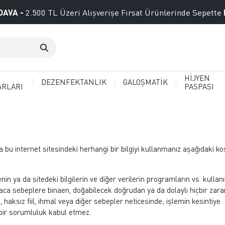
DAVA -
2.500 TL Üzeri Alışverişe Fırsat Ürünlerinde Sepette
HİJYEN
DEZENFEKTANLIK
GALOŞMATİK
ARLARI
PASPASI
u internet sitesindeki herhangi bir bilgiyi kullanmanız aşağıdaki koş
n ya da sitedeki bilgilerin ve diğer verilerin programların vs. kullan
aşkaca sebeplere binaen, doğabilecek doğrudan ya da dolaylı hiçbir zar
, haksız fiil, ihmal veya diğer sebepler neticesinde; işlemin kesintiye
 bir sorumluluk kabul etmez.