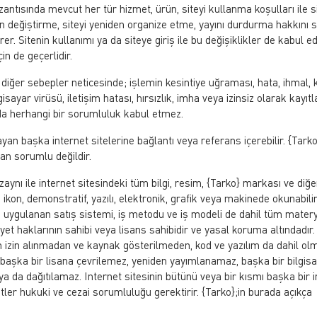
ntısında mevcut her tür hizmet, ürün, siteyi kullanma koşulları ile s
ın değiştirme, siteyi yeniden organize etme, yayını durdurma hakkını s
er. Sitenin kullanımı ya da siteye giriş ile bu değişiklikler de kabul e
çin de geçerlidir.
 diğer sebepler neticesinde; işlemin kesintiye uğraması, hata, ihmal, k
isayar virüsü, iletişim hatası, hırsızlık, imha veya izinsiz olarak kayıtl
nda herhangi bir sorumluluk kabul etmez.
an başka internet sitelerine bağlantı veya referans içerebilir. {Tarko
rdan sorumlu değildir.
ynı ile internet sitesindeki tüm bilgi, resim, {Tarko} markası ve diğe
ikon, demonstratif, yazılı, elektronik, grafik veya makinede okunabili
rı, uygulanan satış sistemi, iş metodu ve iş modeli de dahil tüm matery
iyet haklarının sahibi veya lisans sahibidir ve yasal koruma altındadır.
n izin alınmadan ve kaynak gösterilmeden, kod ve yazılım da dahil ol
 başka bir lisana çevrilemez, yeniden yayımlanamaz, başka bir bilgis
 da dağıtılamaz. Internet sitesinin bütünü veya bir kısmı başka bir i
tler hukuki ve cezai sorumluluğu gerektirir. {Tarko};in burada açıkça