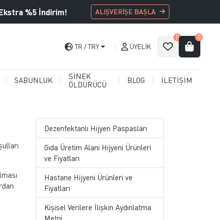
Ekstra %5 İndirim!
ALIŞVERİŞE BAŞLA
0
0
TR
TRY
ÜYELIK
SİNEK
SABUNLUK
BLOG
İLETİŞİM
ÖLDÜRÜCÜ
Dezenfektanlı Hijyen Paspasları
ulları
Gıda Üretim Alanı Hijyeni Ürünleri
ve Fiyatları
ılması
Hastane Hijyeni Ürünleri ve
ardan
Fiyatları
Kişisel Verilere İlişkin Aydınlatma
Metni