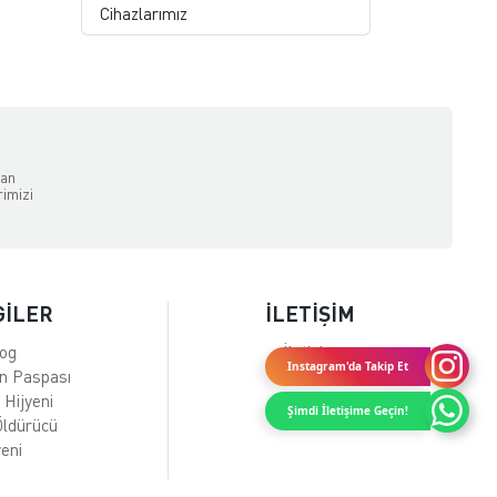
Cihazlarımız
dan
rimizi
GİLER
İLETİŞİM
log
İletişim
Instagram'da Takip Et
en Paspası
 Hijyeni
Şimdi İletişime Geçin!
 Öldürücü
eni