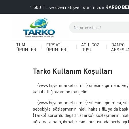
KARGO BE
1.500 TL ve üzeri alışverişlerinizde
TÜM
FIRSAT
ACİL GÖZ
BANYO
ÜRÜNLER
ÜRÜNLERİ
DUŞU
AKSESU
Tarko Kullanım Koşulları
{www.hijyenmarket.com.tr} sitesine girmeniz veya b
kabul ettiğiniz anlamına gelir.
{www.hijyenmarket.com.tr} sitesine girilmesi, siteni
sebebiyle, sözleşmenin ihlali, haksız fiil, ya da b
{Tarko} sorumlu değildir. {Tarko}, sözleşmenin ihlali
uğraması, hata, ihmal, kesinti hususunda herhangi