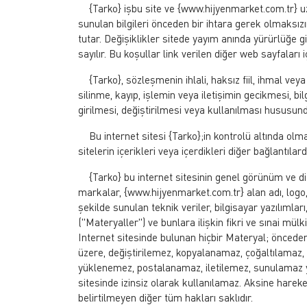
{Tarko} işbu site ve {www.hijyenmarket.com.tr} uza
sunulan bilgileri önceden bir ihtara gerek olmaksız
tutar. Değişiklikler sitede yayım anında yürürlüğe gir
sayılır. Bu koşullar link verilen diğer web sayfaları i
{Tarko}, sözleşmenin ihlali, haksız fiil, ihmal veya
silinme, kayıp, işlemin veya iletişimin gecikmesi, bilg
girilmesi, değiştirilmesi veya kullanılması hususu
Bu internet sitesi {Tarko};in kontrolü altında olmay
sitelerin içerikleri veya içerdikleri diğer bağlantıla
{Tarko} bu internet sitesinin genel görünüm ve diza
markalar, {www.hijyenmarket.com.tr} alan adı, logo, 
şekilde sunulan teknik veriler, bilgisayar yazılımla
("Materyaller") ve bunlara ilişkin fikri ve sınai mülk
Internet sitesinde bulunan hiçbir Materyal; öncede
üzere, değiştirilemez, kopyalanamaz, çoğaltılamaz,
yüklenemez, postalanamaz, iletilemez, sunulamaz ya
sitesinde izinsiz olarak kullanılamaz. Aksine hareke
belirtilmeyen diğer tüm hakları saklıdır.