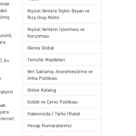
itede
aklı
Kişisel Verilere İlişkin Beyan ve
dilmiş
Rıza Onay Metni
Kişisel Verilerin İşlenmesi ve
esinti,
Korunması
ara
Okinox Global
Temizlik Maddeleri
}, bu
Veri Saklama, Anonimleştirme ve
İmha Politikası
r
r
Online Katalog
allerin
Gizlilik ve Çerez Politikası
mak
ayara
Hakkımızda | Tarko İthalat
nternet
Hesap Numaralarımız