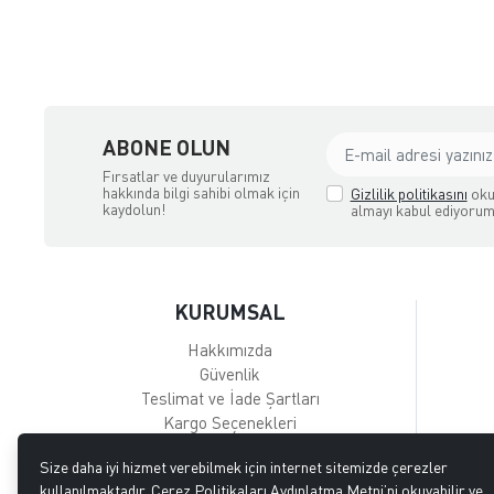
ABONE OLUN
Fırsatlar ve duyurularımız
hakkında bilgi sahibi olmak için
Gizlilik politikasını
oku
kaydolun!
almayı kabul ediyorum
KURUMSAL
Hakkımızda
Güvenlik
Teslimat ve İade Şartları
Kargo Seçenekleri
Size daha iyi hizmet verebilmek için internet sitemizde çerezler
kullanılmaktadır. Çerez Politikaları Aydınlatma Metni’ni okuyabilir ve