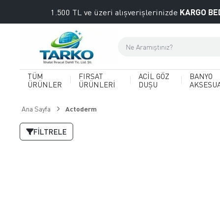
KARGO BE
1.500 TL ve üzeri alışverişlerinizde
TÜM
FIRSAT
ACİL GÖZ
BANYO
ÜRÜNLER
ÜRÜNLERİ
DUŞU
AKSESU
Ana Sayfa
Actoderm
FILTRELE