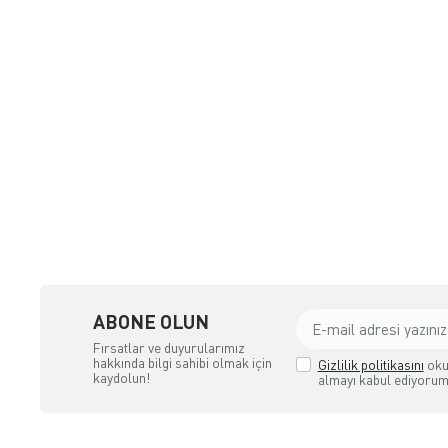
ipmanları İthalatçı Firma
ABONE OLUN
Fırsatlar ve duyurularımız
hakkında bilgi sahibi olmak için
Gizlilik politikasını
oku
kaydolun!
almayı kabul ediyorum