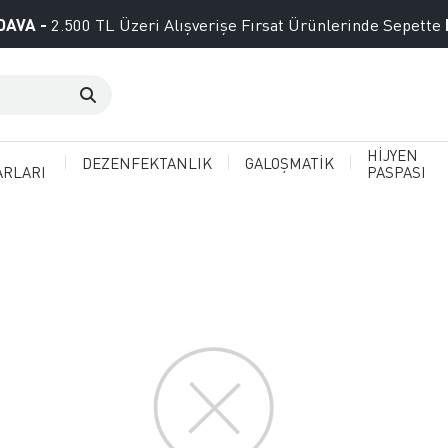
DAVA -
2.500 TL Üzeri Alışverişe Fırsat Ürünlerinde Sepette
HİJYEN
DEZENFEKTANLIK
GALOŞMATİK
ARLARI
PASPASI