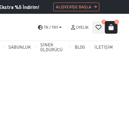
Ekstra %5 İndirim!
ALIŞVERİŞE BAŞLA
0
0
TR
TRY
ÜYELIK
SİNEK
SABUNLUK
BLOG
İLETİŞİM
ÖLDÜRÜCÜ