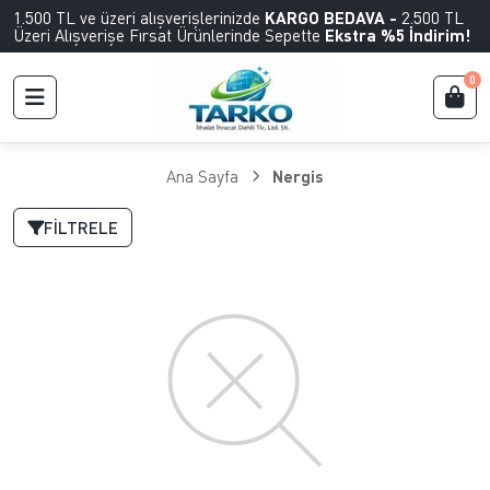
1.500 TL ve üzeri alışverişlerinizde
KARGO BEDAVA -
2.500 TL
Üzeri Alışverişe Fırsat Ürünlerinde Sepette
Ekstra %5 İndirim!
0
Ana Sayfa
Nergis
FILTRELE