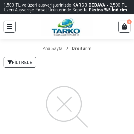
1.500 TL ve üzeri alışverişlerinizde
KARGO BEDAVA -
2.500 TL
Üzeri Alışverişe Fırsat Ürünlerinde Sepette
Ekstra %5 İndirim!
0
Ana Sayfa
Dreiturm
FILTRELE