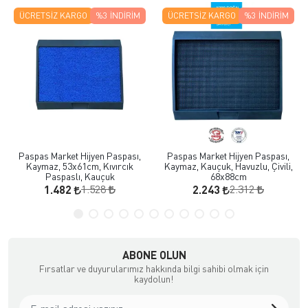
ÜCRETSIZ KARGO
%3
İNDIRIM
ÜCRETSIZ KARGO
%3
İNDIRIM
Paspas Market Hijyen Paspası,
Paspas Market Hijyen Paspası,
Kaymaz, 53x61cm, Kıvırcık
Kaymaz, Kauçuk, Havuzlu, Çivili,
Paspaslı, Kauçuk
68x88cm
1.528
2.312
1.482
2.243
ABONE OLUN
Fırsatlar ve duyurularımız hakkında bilgi sahibi olmak için
kaydolun!