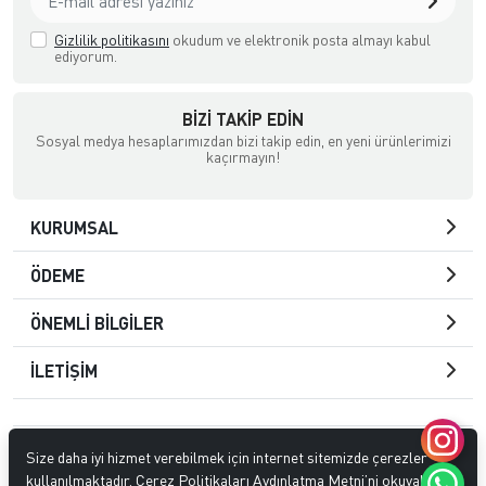
Gizlilik politikasını
okudum ve elektronik posta almayı kabul
ediyorum.
BIZI TAKIP EDIN
Sosyal medya hesaplarımızdan bizi takip edin, en yeni ürünlerimizi
kaçırmayın!
KURUMSAL
ÖDEME
ÖNEMLİ BİLGİLER
İLETİŞİM
© 2023
Tarko İthalat İhracat Dahili Ticaret Ltd. Şti
. Tüm hakları
Size daha iyi hizmet verebilmek için internet sitemizde çerezler
saklıdır.
kullanılmaktadır. Çerez Politikaları Aydınlatma Metni’ni okuyabilir