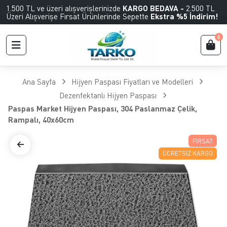
1.500 TL ve üzeri alışverişlerinizde
KARGO BEDAVA -
2.500 TL
Üzeri Alışverişe Fırsat Ürünlerinde Sepette
Ekstra %5 İndirim!
0
Ana Sayfa
Hijyen Paspası Fiyatları ve Modelleri
Dezenfektanlı Hijyen Paspası
Paspas Market Hijyen Paspası, 304 Paslanmaz Çelik,
Rampalı, 40x60cm
FIRSAT
ÜCRETSIZ KARGO