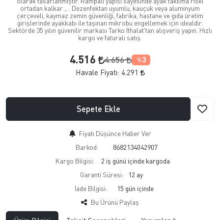
olarak tasarlanmıştır. Rampalı yapısı sayesinde ayak takılma riski
ortadan kalkar ,... Dezenfektan uyumlu, kauçuk veya aluminyum
çerçeveli, kaymaz zemin güvenliği, fabrika, hastane ve gıda üretim
girişlerinde ayakkabı ile taşınan mikrobu engellemek için idealdir.
Sektörde 35 yılın güvenilir markası Tarko İthalat'tan alışveriş yapın. Hızlı
kargo ve faturalı satış.
4.516
4.656
3
%
Havale Fiyatı:
4.291
Sepete Ekle
Fiyatı Düşünce Haber Ver
Barkod:
8682134042907
Kargo Bilgisi:
2 iş günü içinde kargoda
Garanti Süresi:
12 ay
İade Bilgisi:
Bu Ürünü Paylaş