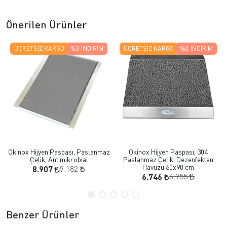
Önerilen Ürünler
ÜCRETSIZ KARGO
%3
İNDIRIM
ÜCRETSIZ KARGO
%3
İNDIRIM
Okinox Hijyen Paspası, Paslanmaz
Okinox Hijyen Paspası, 304
Çelik, Antimikrobial
Paslanmaz Çelik, Dezenfektan
Havuzu 60x90 cm
9.182
8.907
6.955
6.746
Benzer Ürünler