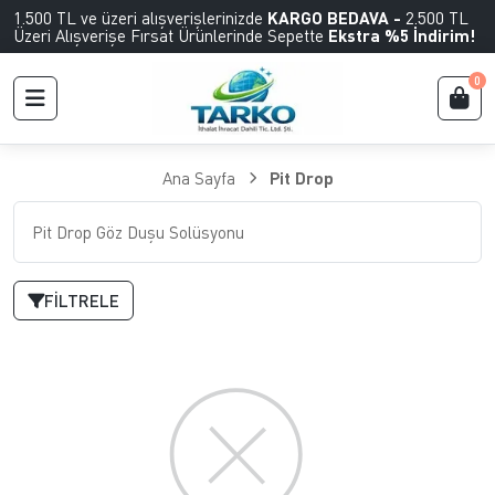
1.500 TL ve üzeri alışverişlerinizde
KARGO BEDAVA -
2.500 TL
Üzeri Alışverişe Fırsat Ürünlerinde Sepette
Ekstra %5 İndirim!
0
Ana Sayfa
Pit Drop
Pit Drop Göz Duşu Solüsyonu
FILTRELE