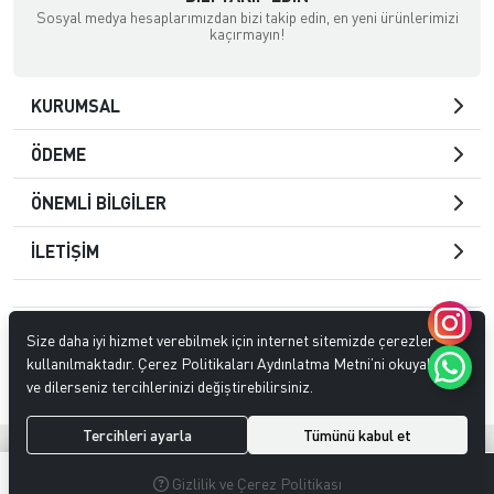
Sosyal medya hesaplarımızdan bizi takip edin, en yeni ürünlerimizi
kaçırmayın!
KURUMSAL
ÖDEME
ÖNEMLİ BİLGİLER
İLETİŞİM
© 2023
Tarko İthalat İhracat Dahili Ticaret Ltd. Şti
. Tüm hakları
Size daha iyi hizmet verebilmek için internet sitemizde çerezler
saklıdır.
kullanılmaktadır. Çerez Politikaları Aydınlatma Metni’ni okuyabilir
ve dilerseniz tercihlerinizi değiştirebilirsiniz.
Tercihleri ayarla
Tümünü kabul et
®
Hipotenüs
Yeni Nesil E-Ticaret Sistemleri ile Hazırlanmıştır.
0
0
Gizlilik ve Çerez Politikası