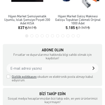
Hijyen Market Şemsiyematik
Hijyen Market Galoş Makinesi
Uyumlu, Islak Şemsiye Poşeti 200
Galoşu Topuktan Çekmeli Orijinal
Adet KISA
1000 Adet
863
5.345
837
5.185
ABONE OLUN
Fırsatlar ve duyurularımız hakkında bilgi sahibi olmak için
kaydolun!
Gizlilik politikasını
okudum ve elektronik posta almayı kabul
ediyorum.
BIZI TAKIP EDIN
Sosyal medya hesaplarımızdan bizi takip edin, en yeni ürünlerimizi
kaçırmayın!