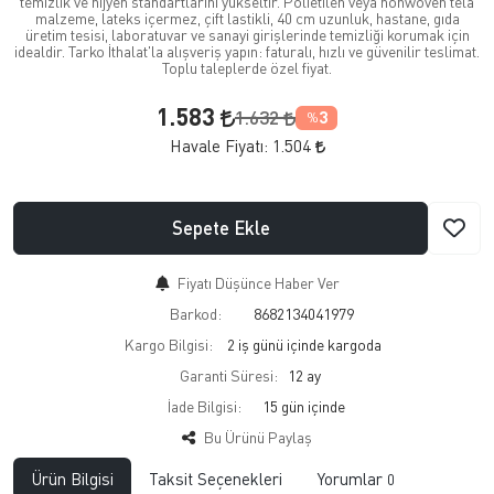
temizlik ve hijyen standartlarını yükseltir. Polietilen veya nonwoven tela
malzeme, lateks içermez, çift lastikli, 40 cm uzunluk, hastane, gıda
üretim tesisi, laboratuvar ve sanayi girişlerinde temizliği korumak için
idealdir. Tarko İthalat'la alışveriş yapın: faturalı, hızlı ve güvenilir teslimat.
Toplu taleplerde özel fiyat.
1.583
1.632
3
%
Havale Fiyatı:
1.504
Sepete Ekle
Fiyatı Düşünce Haber Ver
Barkod:
8682134041979
Kargo Bilgisi:
2 iş günü içinde kargoda
Garanti Süresi:
12 ay
İade Bilgisi:
Bu Ürünü Paylaş
Ürün Bilgisi
Taksit Seçenekleri
Yorumlar
0