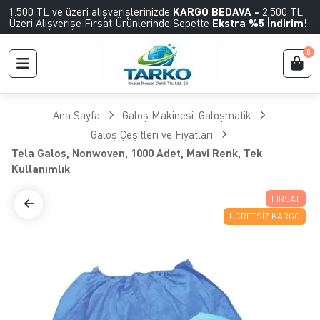
1.500 TL ve üzeri alışverişlerinizde
KARGO BEDAVA -
2.500 TL
Üzeri Alışverişe Fırsat Ürünlerinde Sepette
Ekstra %5 İndirim!
0
Ana Sayfa
Galoş Makinesi. Galoşmatik
Galoş Çeşitleri ve Fiyatları
Tela Galoş, Nonwoven, 1000 Adet, Mavi Renk, Tek
Kullanımlık
FIRSAT
ÜCRETSIZ KARGO