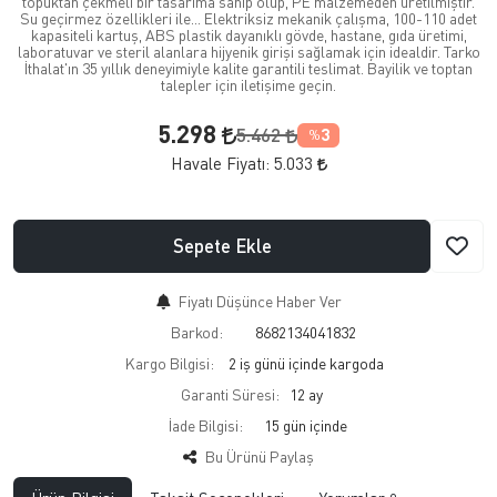
topuktan çekmeli bir tasarıma sahip olup, PE malzemeden üretilmiştir.
Su geçirmez özellikleri ile... Elektriksiz mekanik çalışma, 100-110 adet
kapasiteli kartuş, ABS plastik dayanıklı gövde, hastane, gıda üretimi,
laboratuvar ve steril alanlara hijyenik girişi sağlamak için idealdir. Tarko
İthalat'ın 35 yıllık deneyimiyle kalite garantili teslimat. Bayilik ve toptan
talepler için iletişime geçin.
5.298
5.462
3
%
Havale Fiyatı:
5.033
Sepete Ekle
Fiyatı Düşünce Haber Ver
Barkod:
8682134041832
Kargo Bilgisi:
2 iş günü içinde kargoda
Garanti Süresi:
12 ay
İade Bilgisi:
Bu Ürünü Paylaş