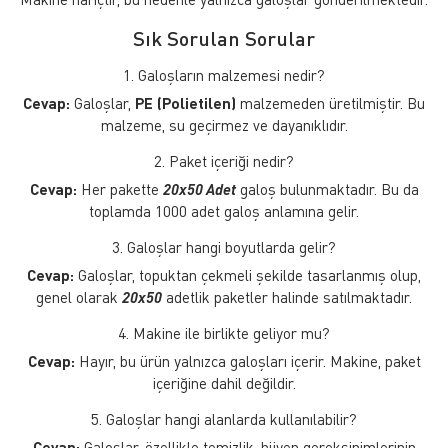
Sık Sorulan Sorular
1. Galoşların malzemesi nedir?
Cevap:
Galoşlar,
PE (Polietilen)
malzemeden üretilmiştir. Bu
malzeme, su geçirmez ve dayanıklıdır.
2. Paket içeriği nedir?
Cevap:
Her pakette
20x50 Adet
galoş bulunmaktadır. Bu da
toplamda 1000 adet galoş anlamına gelir.
3. Galoşlar hangi boyutlarda gelir?
Cevap:
Galoşlar, topuktan çekmeli şekilde tasarlanmış olup,
genel olarak
20x50
adetlik paketler halinde satılmaktadır.
4. Makine ile birlikte geliyor mu?
Cevap:
Hayır, bu ürün yalnızca galoşları içerir. Makine, paket
içeriğine dahil değildir.
5. Galoşlar hangi alanlarda kullanılabilir?
Cevap:
Galoşlar, özellikle temizlik, hijyen gereksinimlerinin