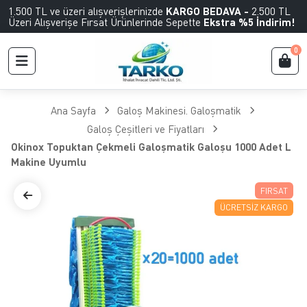
1.500 TL ve üzeri alışverişlerinizde
KARGO BEDAVA -
2.500 TL
Üzeri Alışverişe Fırsat Ürünlerinde Sepette
Ekstra %5 İndirim!
0
Ana Sayfa
Galoş Makinesi. Galoşmatik
Galoş Çeşitleri ve Fiyatları
Okinox Topuktan Çekmeli Galoşmatik Galoşu 1000 Adet L
Makine Uyumlu
FIRSAT
ÜCRETSIZ KARGO