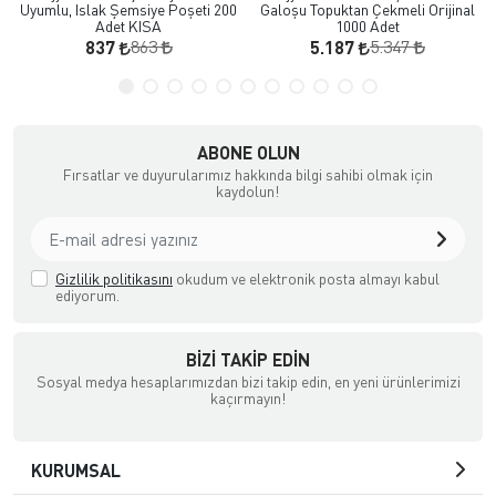
Uyumlu, Islak Şemsiye Poşeti 200
Galoşu Topuktan Çekmeli Orijinal
Adet KISA
1000 Adet
863
5.347
837
5.187
ABONE OLUN
Fırsatlar ve duyurularımız hakkında bilgi sahibi olmak için
kaydolun!
Gizlilik politikasını
okudum ve elektronik posta almayı kabul
ediyorum.
BIZI TAKIP EDIN
Sosyal medya hesaplarımızdan bizi takip edin, en yeni ürünlerimizi
kaçırmayın!
KURUMSAL