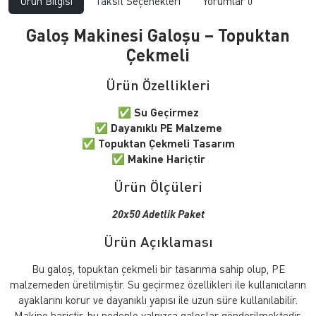
Ürün Bilgisi
Taksit Seçenekleri
Yorumlar
0
Galoş Makinesi Galoşu – Topuktan
Çekmeli
Ürün Özellikleri
✅
Su Geçirmez
✅
Dayanıklı PE Malzeme
✅
Topuktan Çekmeli Tasarım
✅
Makine Hariçtir
Ürün Ölçüleri
20x50 Adetlik Paket
Ürün Açıklaması
Bu galoş, topuktan çekmeli bir tasarıma sahip olup, PE
malzemeden üretilmiştir. Su geçirmez özellikleri ile kullanıcıların
ayaklarını korur ve dayanıklı yapısı ile uzun süre kullanılabilir.
Makine hariçtir, bu nedenle yalnızca galoşlar gönderilmektedir.