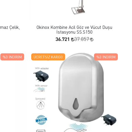
FAVORILERE EKLE
SEPETE EKLE
maz Çelik,
Okinox Kombine Acil Göz ve Vücut Duşu
İstasyonu SS.S150
36.721
37.857
%3
İNDIRIM
ÜCRETSIZ KARGO
%3
İNDIRIM
FAVORILERE EKLE