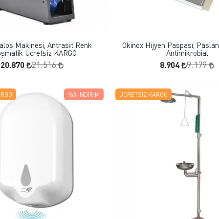
FAVORILERE EKLE
FAVORILERE EKLE
SEPETE EKLE
SEPETE EKLE
aloş Makinesi, Antrasi̇t Renk
Okinox Hijyen Paspası, Paslan
oşmatik Ücretsi̇z KARGO
Antimikrobial
20.870
8.904
21.516
9.179
ARGO
%3
İNDIRIM
ÜCRETSIZ KARGO
FAVORILERE EKLE
FAVORILERE EKLE