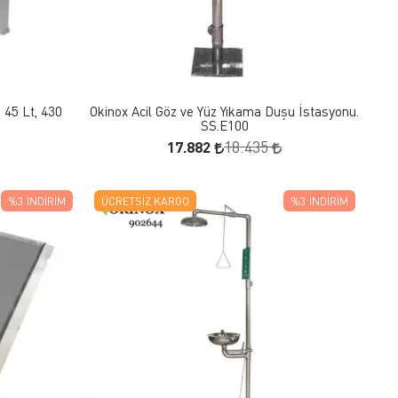
FAVORILERE EKLE
SEPETE EKLE
 45 Lt, 430
Okinox Acil Göz ve Yüz Yıkama Duşu İstasyonu.
SS.E100
17.882
18.435
%3
İNDIRIM
ÜCRETSIZ KARGO
%3
İNDIRIM