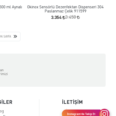
500 ml Aynalı
Okinox Sensörlü Dezenfektan Dispenseri 304
Paslanmaz Çelik 911599
3.354
3.458
N SAYFA
dan
rimizi
GİLER
İLETİŞİM
log
İletişim
Instagram'da Takip Et