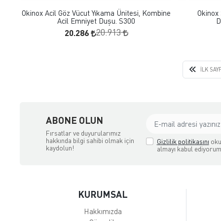
Okinox Acil Göz Vücut Yıkama Ünitesi, Kombine
Okinox 
Acil Emniyet Duşu. S300
D
20.286
20.913
İLK SAY
ipmanları İthalatçı Firma
ABONE OLUN
Fırsatlar ve duyurularımız
hakkında bilgi sahibi olmak için
Gizlilik politikasını
oku
kaydolun!
almayı kabul ediyorum
KURUMSAL
Hakkımızda