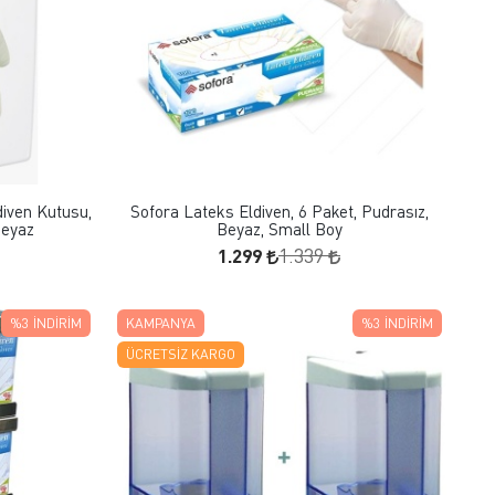
FAVORILERE EKLE
SEPETE EKLE
diven Kutusu,
Sofora Lateks Eldiven, 6 Paket, Pudrasız,
Beyaz
Beyaz, Small Boy
1.299
1.339
%3
İNDIRIM
KAMPANYA
%3
İNDIRIM
ÜCRETSIZ KARGO