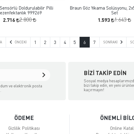
Sensörlü Doldurulabilir Pilli
Braun Göz Yıkama Solüsyonu, 2x
ezenfektanlık 999269
Set
2.716
1.593
2.800
1.643
1
2
3
4
5
6
7
FA
ÖNCEKI
SONRAKI
SO
BIZI TAKIP EDIN
Sosyal medya hesaplarımız
bizi takip edin, en yeni ürünle
dum ve elektronik posta
kaçırmayın!
.
ÖDEME
ÖNEMLİ BİL
Gizlilik Politikası
Online Kata