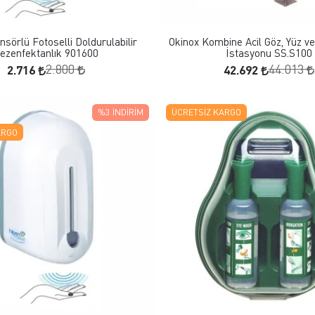
SEPETE EKLE
SEPETE EKLE
nsörlü Fotoselli Doldurulabilir
Okinox Kombine Acil Göz, Yüz v
ezenfektanlık 901600
İstasyonu SS.S100
2.716
42.692
2.800
44.013
%3
İNDIRIM
ÜCRETSIZ KARGO
ARGO
FAVORILERE EKLE
FAVORILERE EKLE
SEPETE EKLE
SEPETE EKLE