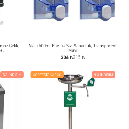
FAVORILERE EKLE
SEPETE EKLE
maz Çelik,
Vialli 500ml Plastik Sıvı Sabunluk, Transparent
eli
Mavi
306
315
%3
İNDIRIM
ÜCRETSIZ KARGO
%3
İNDIRIM