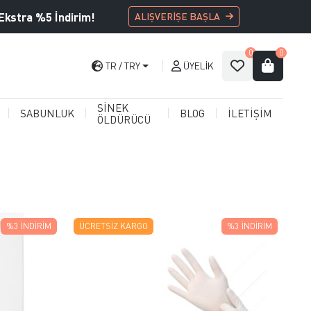
Ekstra %5 İndirim!
ALIŞVERİŞE BAŞLA
0
0
TR
TRY
ÜYELIK
SİNEK
SABUNLUK
BLOG
İLETİŞİM
ÖLDÜRÜCÜ
%3
İNDIRIM
ÜCRETSIZ KARGO
%3
İNDIRIM