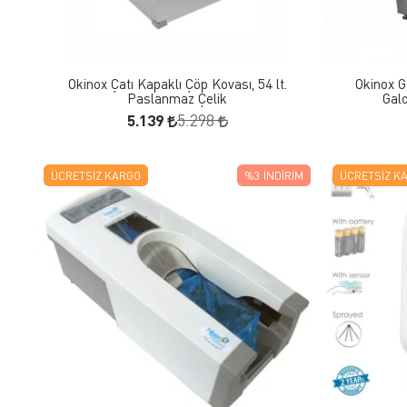
FAVORILERE EKLE
SEPETE EKLE
Okinox Çatı Kapaklı Çöp Kovası, 54 lt.
Okinox G
Paslanmaz Çelik
Gal
5.139
5.298
ÜCRETSIZ KARGO
%3
İNDIRIM
ÜCRETSIZ K
FAVORILERE EKLE