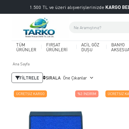
KARGO BE
1.500 TL ve üzeri alışverişlerinizde
TÜM
FIRSAT
ACİL GÖZ
BANYO
ÜRÜNLER
ÜRÜNLERİ
DUŞU
AKSESU
Ana Sayfa
FILTRELE
SIRALA
ÜCRETSIZ KARGO
%3
İNDIRIM
ÜCRETSIZ K