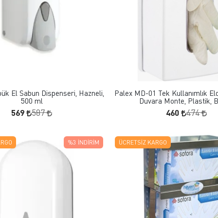
FAVORILERE EKLE
FAVORILERE EKLE
SEPETE EKLE
SEPETE EKLE
öpük El Sabun Dispenseri, Hazneli,
Palex MD-01 Tek Kullanımlık El
500 ml
Duvara Monte, Plastik, 
569
460
587
474
ARGO
%3
İNDIRIM
ÜCRETSIZ KARGO