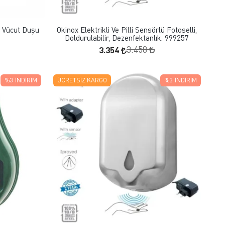
SEPETE EKLE
e Vücut Duşu
Okinox Elektrikli Ve Pilli Sensörlü Fotoselli,
Doldurulabilir, Dezenfektanlık. 999257
3.354
3.458
%3
İNDIRIM
ÜCRETSIZ KARGO
%3
İNDIRIM
FAVORILERE EKLE
SEPETE EKLE