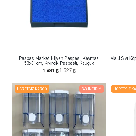
FAVORILERE EKLE
SEPETE EKLE
Paspas Market Hijyen Paspası, Kaymaz,
Vialli Sıvı K
53x61cm, Kıvırcık Paspaslı, Kauçuk
1.481
1.527
ÜCRETSIZ KARGO
%3
İNDIRIM
ÜCRETSIZ K