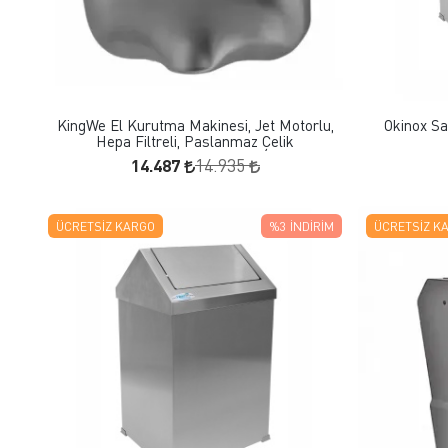
FAVORILERE EKLE
SEPETE EKLE
KingWe El Kurutma Makinesi, Jet Motorlu,
Okinox Sa
Hepa Filtreli, Paslanmaz Çelik
14.487
14.935
ÜCRETSIZ KARGO
%3
İNDIRIM
ÜCRETSIZ K