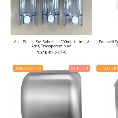
FAVORILERE EKLE
SEPETE EKLE
Vialli Plastik Sıvı Sabunluk, 500ml Hacimli, 6
Fotoselli Sı
Adet, Transparent Mavi
P
1.210
1.247
ÜCRETSIZ KARGO
%3
İNDIRIM
ÜCRETSIZ K