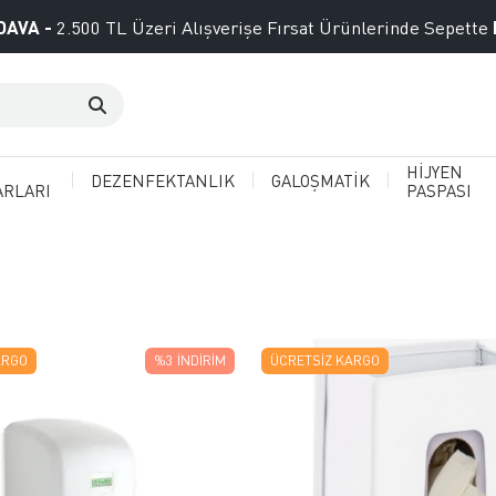
DAVA -
2.500 TL Üzeri Alışverişe Fırsat Ürünlerinde Sepette
HİJYEN
DEZENFEKTANLIK
GALOŞMATİK
ARLARI
PASPASI
ARGO
%3
İNDIRIM
ÜCRETSIZ KARGO