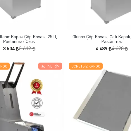
FAVORILERE EKLE
FAVORILERE EKLE
SEPETE EKLE
SEPETE EKLE
llanır Kapak Çöp Kovası, 25 lt,
Okinox Çöp Kovası, Çatı Kapak,
Paslanmaz Çelik
Paslanmaz
3.504
4.489
3.612
4.628
ARGO
%3
İNDIRIM
ÜCRETSIZ KARGO