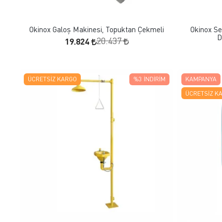
SEPETE EKLE
Okinox Galoş Makinesi, Topuktan Çekmeli
Okinox Se
D
19.824
20.437
ÜCRETSIZ KARGO
%3
İNDIRIM
KAMPANYA
ÜCRETSIZ K
FAVORILERE EKLE
SEPETE EKLE