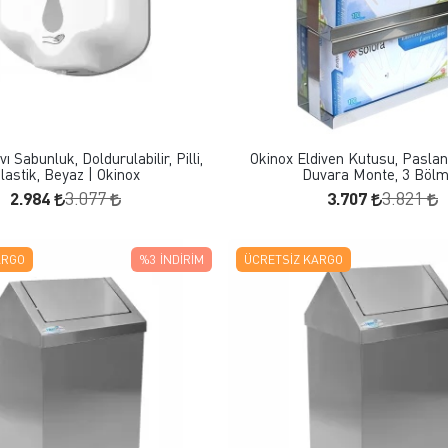
FAVORILERE EKLE
FAVORILERE EKLE
SEPETE EKLE
SEPETE EKLE
vı Sabunluk, Doldurulabilir, Pilli,
Okinox Eldiven Kutusu, Paslan
lastik, Beyaz | Okinox
Duvara Monte, 3 Bölm
2.984
3.707
3.077
3.821
ARGO
%3
İNDIRIM
ÜCRETSIZ KARGO