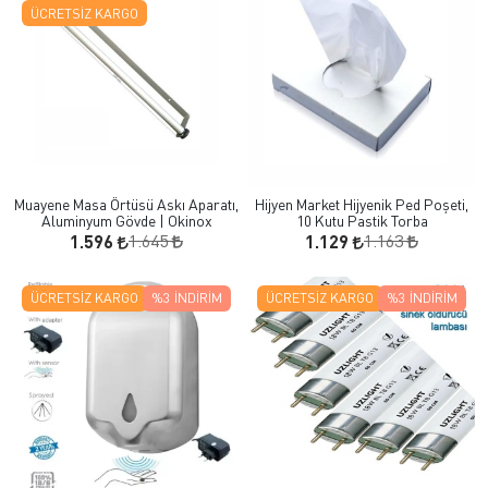
ÜCRETSIZ KARGO
Muayene Masa Örtüsü Askı Aparatı,
Hijyen Market Hijyenik Ped Poşeti,
Aluminyum Gövde | Okinox
10 Kutu Pastik Torba
1.645
1.163
1.596
1.129
ÜCRETSIZ KARGO
%3
İNDIRIM
ÜCRETSIZ KARGO
%3
İNDIRIM