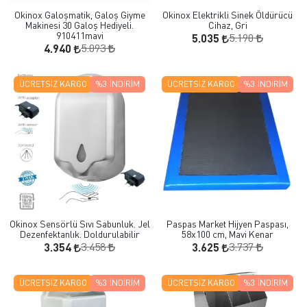
Okinox Galoşmatik, Galoş Giyme
Okinox Elektrikli Sinek Öldürücü
Makinesi 30 Galoş Hediyeli.
Cihaz, Gri
910411mavi
5.190
5.035
5.093
4.940
ÜCRETSIZ KARGO
%3
İNDIRIM
ÜCRETSIZ KARGO
%3
İNDIRIM
Okinox Sensörlü Sıvı Sabunluk. Jel
Paspas Market Hijyen Paspası,
Dezenfektanlık. Doldurulabilir
58x100 cm, Mavi Kenar
3.458
3.737
3.354
3.625
ÜCRETSIZ KARGO
%3
İNDIRIM
ÜCRETSIZ KARGO
%3
İNDIRIM