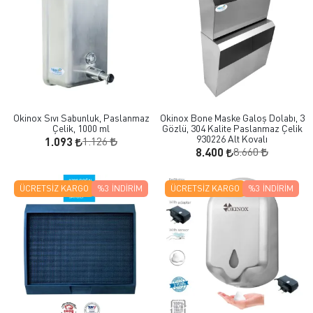
Okinox Sıvı Sabunluk, Paslanmaz
Okinox Bone Maske Galoş Dolabı, 3
Çelik, 1000 ml
Gözlü, 304 Kalite Paslanmaz Çelik
930226 Alt Kovalı
1.126
1.093
8.660
8.400
ÜCRETSIZ KARGO
%3
İNDIRIM
ÜCRETSIZ KARGO
%3
İNDIRIM