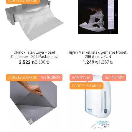
ÜCRETSIZ KARGO
Okinox Islak Eşya Poşet
Hijyen Market Islak Şemsiye Poşeti,
Dispenseri, 304 Paslanmaz
200 Adet UZUN
2.600
1.287
2.522
1.249
ÜCRETSIZ KARGO
%6
İNDIRIM
KAMPANYA
%3
İNDIRIM
ÜCRETSIZ KARGO