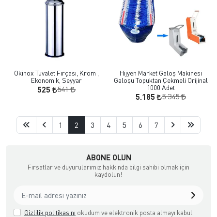
Okinox Tuvalet Fırçası, Krom ,
Hijyen Market Galoş Makinesi
Ekonomik, Seyyar
Galoşu Topuktan Çekmeli Orijinal
1000 Adet
541
525
5.345
5.185
1
2
3
4
5
6
7
ipmanları İthalatçı Firma
ABONE OLUN
Fırsatlar ve duyurularımız hakkında bilgi sahibi olmak için
kaydolun!
Gizlilik politikasını
okudum ve elektronik posta almayı kabul