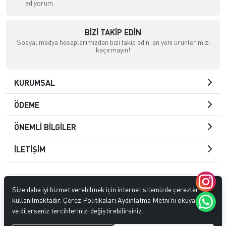
ediyorum.
BIZI TAKIP EDIN
Sosyal medya hesaplarımızdan bizi takip edin, en yeni ürünlerimizi
kaçırmayın!
KURUMSAL
ÖDEME
ÖNEMLİ BİLGİLER
İLETİŞİM
© 2023
Tarko İthalat İhracat Dahili Ticaret Ltd. Şti
. Tüm hakları
Size daha iyi hizmet verebilmek için internet sitemizde çerezler
saklıdır.
kullanılmaktadır. Çerez Politikaları Aydınlatma Metni’ni okuyabilir
ve dilerseniz tercihlerinizi değiştirebilirsiniz.