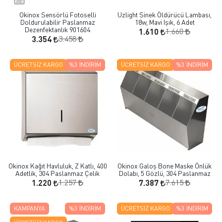
Okinox Sensörlü Fotoselli
Uzlight Sinek Öldürücü Lambası,
Doldurulabilir Paslanmaz
18w, Mavi Işık, 6 Adet
Dezenfektanlık 901604
1.660
1.610
3.458
3.354
ÜCRETSIZ KARGO
%3
İNDIRIM
ÜCRETSIZ KARGO
%3
İNDIRIM
Okinox Kağıt Havluluk, Z Katlı, 400
Okinox Galoş Bone Maske Önlük
Adetlik, 304 Paslanmaz Çelik
Dolabı, 5 Gözlü, 304 Paslanmaz
1.257
7.615
1.220
7.387
KAMPANYA
%3
İNDIRIM
ÜCRETSIZ KARGO
%3
İNDIRIM