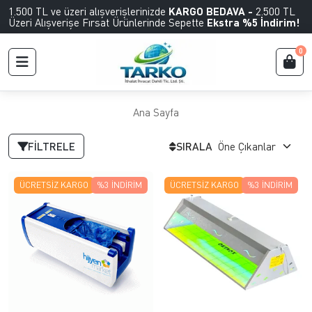
1.500 TL ve üzeri alışverişlerinizde
KARGO BEDAVA -
2.500 TL
Üzeri Alışverişe Fırsat Ürünlerinde Sepette
Ekstra %5 İndirim!
0
Ana Sayfa
FILTRELE
SIRALA
ÜCRETSIZ KARGO
%3
İNDIRIM
ÜCRETSIZ KARGO
%3
İNDIRIM