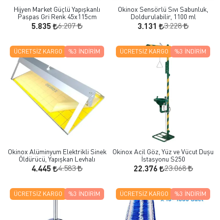
Hijyen Market Güçlü Yapışkanlı
Okinox Sensörlü Sıvı Sabunluk,
Paspas Gri Renk 45x115cm
Doldurulabilir, 1100 ml
6.207
3.228
5.835
3.131
ÜCRETSIZ KARGO
%3
İNDIRIM
ÜCRETSIZ KARGO
%3
İNDIRIM
Okinox Alüminyum Elektrikli Sinek
Okinox Acil Göz, Yüz ve Vücut Duşu
Öldürücü, Yapışkan Levhalı
İstasyonu S250
4.583
23.068
4.445
22.376
ÜCRETSIZ KARGO
%3
İNDIRIM
ÜCRETSIZ KARGO
%3
İNDIRIM