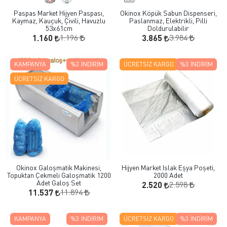
Paspas Market Hijyen Paspası,
Okinox Köpük Sabun Dispenseri,
Kaymaz, Kauçuk, Çivili, Havuzlu
Paslanmaz, Elektrikli, Pilli
53x61cm
Doldurulabilir
1.196
3.984
1.160
3.865
KAMPANYA
%3
İNDIRIM
ÜCRETSIZ KARGO
%3
İNDIRIM
ÜCRETSIZ KARGO
Okinox Galoşmatik Makinesi,
Hijyen Market Islak Eşya Poşeti,
Topuktan Çekmeli Galoşmatik 1200
2000 Adet
Adet Galoş Set
2.598
2.520
11.894
11.537
KAMPANYA
%3
İNDIRIM
ÜCRETSIZ KARGO
%3
İNDIRIM